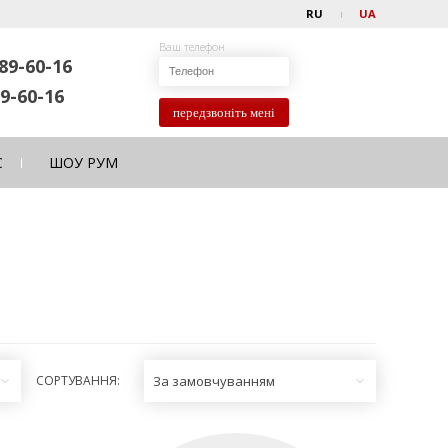
RU
UA
Ваш телефон
89-60-16
9-60-16
передзвоніть мені
С
ШОУ РУМ
СОРТУВАННЯ:
За замовчуванням