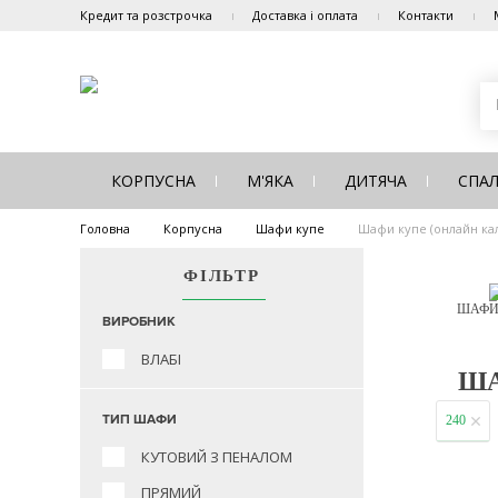
Кредит та розстрочка
Доставка і оплата
Контакти
КОРПУСНА
М'ЯКА
ДИТЯЧА
СПА
Головна
Корпусна
Шафи купе
Шафи купе (онлайн ка
ФІЛЬТР
ШАФИ
ВИРОБНИК
ВЛАБІ
ША
ТИП ШАФИ
240
КУТОВИЙ З ПЕНАЛОМ
ПРЯМИЙ