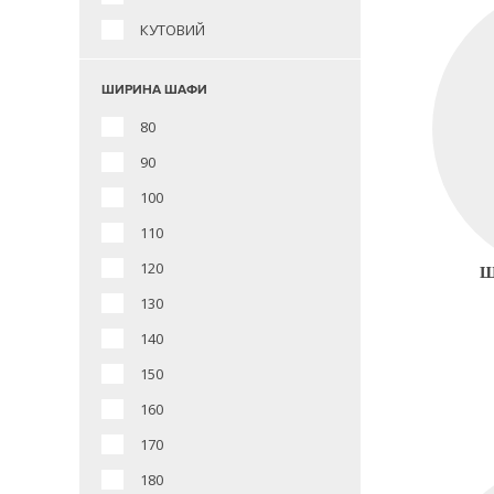
КУТОВИЙ
ШИРИНА ШАФИ
80
90
100
110
120
Ш
130
140
150
160
170
180