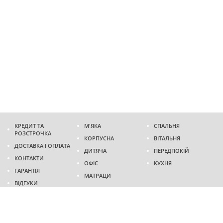
КРЕДИТ ТА
М'ЯКА
СПАЛЬНЯ
РОЗСТРОЧКА
КОРПУСНА
ВІТАЛЬНЯ
ДОСТАВКА І ОПЛАТА
ДИТЯЧА
ПЕРЕДПОКІЙ
КОНТАКТИ
ОФІС
КУХНЯ
ГАРАНТІЯ
МАТРАЦИ
ВІДГУКИ
Адреса
м. Дніпро
проспект Слобожанський, 37