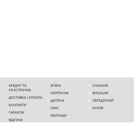
КРЕДИТ ТА
М'ЯКА
СПАЛЬНЯ
РОЗСТРОЧКА
КОРПУСНА
ВІТАЛЬНЯ
ДОСТАВКА І ОПЛАТА
ДИТЯЧА
ПЕРЕДПОКІЙ
КОНТАКТИ
ОФІС
КУХНЯ
ГАРАНТІЯ
МАТРАЦИ
ВІДГУКИ
Адреса