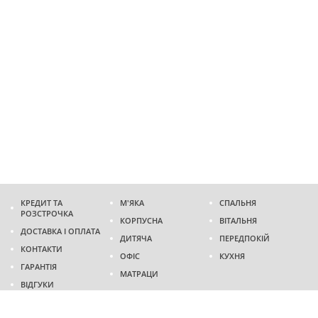
КРЕДИТ ТА
М'ЯКА
СПАЛЬНЯ
РОЗСТРОЧКА
КОРПУСНА
ВІТАЛЬНЯ
ДОСТАВКА І ОПЛАТА
ДИТЯЧА
ПЕРЕДПОКІЙ
КОНТАКТИ
ОФІС
КУХНЯ
ГАРАНТІЯ
МАТРАЦИ
ВІДГУКИ
Адреса