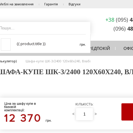
Меблі на замовлення
Гарантія
Відгуки
+38
(095)
4
(096)
48
{{ product.title }}
грн.
ЛЬНЯ
ВІТАЛЬНЯ
КУХНЯ
ПЕРЕДПОКІЙ
ОФІ
лькулятор)
Шафа-купе ШК-3/2400 120х60х240, Влабі
ФА-КУПЕ ШК-3/2400 120Х60Х240, В
Ціна за шафу купе в
КІЛЬКІСТЬ:
базовій
комплектації:
<
>
12 370
грн.