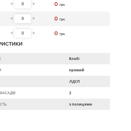
<
>
0
грн.
<
>
0
грн.
<
>
0
грн.
РИСТИКИ
К
Влабі
И
прямий
ЛДСП
 ФАСАДІВ
2
СТЬ
з полицями