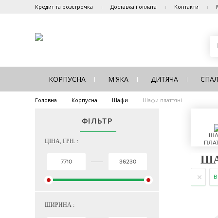
Кредит та розстрочка
Доставка і оплата
Контакти
КОРПУСНА
М'ЯКА
ДИТЯЧА
СПА
Головна
Корпусна
Шафи
Шафи платтяні
ФІЛЬТР
ША
ЦІНА, ГРН. :
ПЛАТ
ША
B
ШИРИНА :