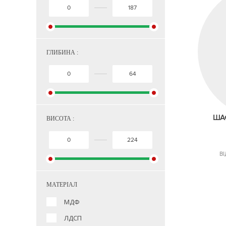
ГЛИБИНА :
ШАФ
ВИСОТА :
ВІ
МАТЕРІАЛ
МДФ
ЛДСП