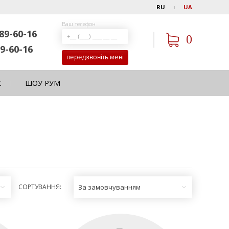
RU
UA
Ваш телефон
89-60-16
0
9-60-16
передзвоніть мені
С
ШОУ РУМ
СОРТУВАННЯ:
За замовчуванням