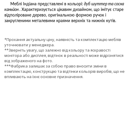
Меблі Індіана представлені в кольорі:
дуб шуттер та сосна
каньйон
. Характеризується цікавим дизайном, що імітує старе
відполіроване дерево, оригінальною формою ручок і
закругленими металевими краями верхніх та нижніх кутів.
*Прохання актуальну ціну, наявність та комплектацію меблів
уточнювати у менеджера.
**Зверніть увагу, що залежно від кольору та яскравості
монітора або дисплея, відтінок в реальності може відрізнятися
від зображеного на фото.
***Фабрика залишає за собою право вносити зміни в
комплектацію, конструкцію та відтінки кольорів виробів, що не
впливають на їхнє основне призначення.