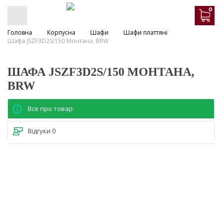
0
Головна
Корпусна
Шафи
Шафи платтяні
Шафа JSZF3D2S/150 Монтана, BRW
ШАФА JSZF3D2S/150 МОНТАНА,
BRW
Все про товар
Відгуки
0