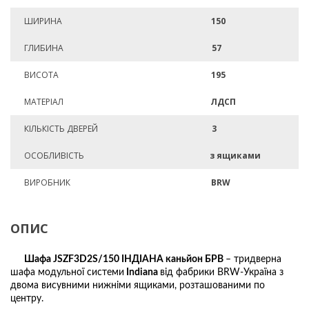
ШИРИНА
150
ГЛИБИНА
57
ВИСОТА
195
МАТЕРІАЛ
ЛДСП
КІЛЬКІСТЬ ДВЕРЕЙ
3
ОСОБЛИВІСТЬ
з ящиками
ВИРОБНИК
BRW
ОПИС
Шафа JSZF3D2S/150 ІНДІАНА каньйон БРВ
– тридверна
шафа модульної системи
Indiana
від фабрики BRW-Україна з
двома висувними нижніми ящиками, розташованими по
центру.