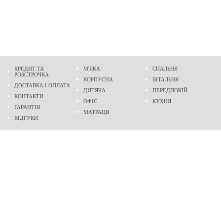
КРЕДИТ ТА
М'ЯКА
СПАЛЬНЯ
РОЗСТРОЧКА
КОРПУСНА
ВІТАЛЬНЯ
ДОСТАВКА І ОПЛАТА
ДИТЯЧА
ПЕРЕДПОКІЙ
КОНТАКТИ
ОФІС
КУХНЯ
ГАРАНТІЯ
МАТРАЦИ
ВІДГУКИ
Адреса
м. Дніпро
проспект Слобожанський, 37
пн-сб - 9:00 - 19:00
нд - 10:00 - 17:00
Приходьте у гості
Ми на карті
Телефон
(096)
489-60-16
(095)
489-60-16