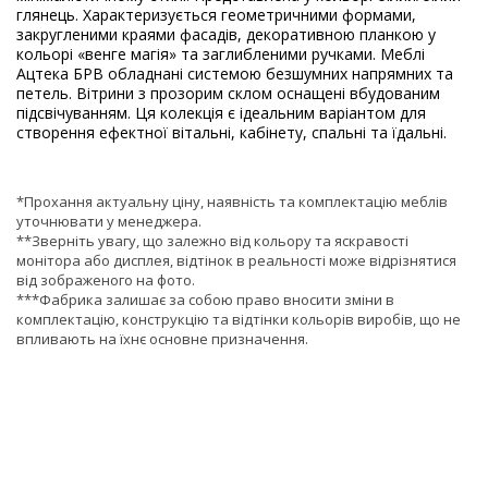
глянець. Характеризується геометричними формами,
закругленими краями фасадів, декоративною планкою у
кольорі «венге магія» та заглибленими ручками. Меблі
Ацтека БРВ обладнані системою безшумних напрямних та
петель. Вітрини з прозорим склом оснащені вбудованим
підсвічуванням. Ця колекція є ідеальним варіантом для
створення ефектної вітальні, кабінету, спальні та їдальні.
*Прохання актуальну ціну, наявність та комплектацію меблів
уточнювати у менеджера.
**Зверніть увагу, що залежно від кольору та яскравості
монітора або дисплея, відтінок в реальності може відрізнятися
від зображеного на фото.
***Фабрика залишає за собою право вносити зміни в
комплектацію, конструкцію та відтінки кольорів виробів, що не
впливають на їхнє основне призначення.