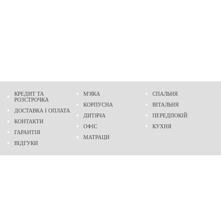
КРЕДИТ ТА
М'ЯКА
СПАЛЬНЯ
РОЗСТРОЧКА
КОРПУСНА
ВІТАЛЬНЯ
ДОСТАВКА І ОПЛАТА
ДИТЯЧА
ПЕРЕДПОКІЙ
КОНТАКТИ
ОФІС
КУХНЯ
ГАРАНТІЯ
МАТРАЦИ
ВІДГУКИ
Адреса
м. Дніпро
проспект Слобожанський, 37
пн-сб - 9:00 - 19:00
нд - 10:00 - 17:00
Приходьте у гості
Ми на карті