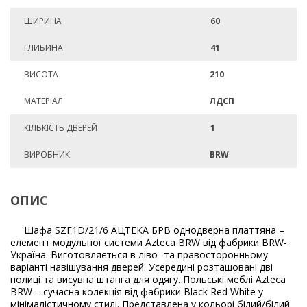
ШИРИНА
60
ГЛИБИНА
41
ВИСОТА
210
МАТЕРІАЛ
ЛДСП
КІЛЬКІСТЬ ДВЕРЕЙ
1
ВИРОБНИК
BRW
ОПИС
Шафа SZF1D/21/6 АЦТЕКА БРВ однодверна платтяна –
елемент модульної системи Azteca BRW від фабрики BRW-
Україна. Виготовляється в ліво- та правосторонньому
варіанті навішування дверей. Усередині розташовані дві
полиці та висувна штанга для одягу. Польські меблі Azteca
BRW – сучасна колекція від фабрики Black Red White у
мінімалістичному стилі. Представлена у кольорі білий/білий