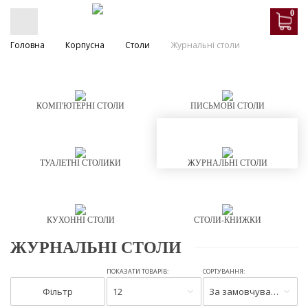
0
Головна
Корпусна
Столи
Журнальні столи
КОМП'ЮТЕРНІ СТОЛИ
ПИСЬМОВІ СТОЛИ
ТУАЛЕТНІ СТОЛИКИ
ЖУРНАЛЬНІ СТОЛИ
КУХОННІ СТОЛИ
СТОЛИ-КНИЖКИ
ЖУРНАЛЬНІ СТОЛИ
ПОКАЗАТИ ТОВАРІВ:
СОРТУВАННЯ:
Фільтр
12
За замовчуванням