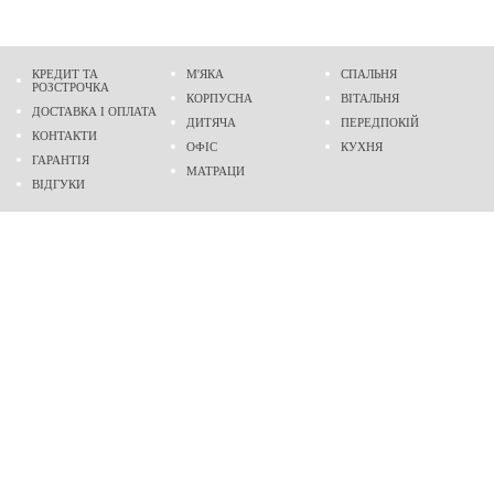
КРЕДИТ ТА
М'ЯКА
СПАЛЬНЯ
РОЗСТРОЧКА
КОРПУСНА
ВІТАЛЬНЯ
ДОСТАВКА І ОПЛАТА
ДИТЯЧА
ПЕРЕДПОКІЙ
КОНТАКТИ
ОФІС
КУХНЯ
ГАРАНТІЯ
МАТРАЦИ
ВІДГУКИ
Адреса
м. Дніпро
проспект Слобожанський, 37
пн-сб - 9:00 - 19:00
нд - 10:00 - 17:00
Приходьте у гості
Ми на карті
Телефон
(096)
489-60-16
(095)
489-60-16
Створення та
просування сайтів
: @ 2026 Fenix Industry