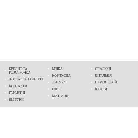
КРЕДИТ ТА
М'ЯКА
СПАЛЬНЯ
РОЗСТРОЧКА
КОРПУСНА
ВІТАЛЬНЯ
ДОСТАВКА І ОПЛАТА
ДИТЯЧА
ПЕРЕДПОКІЙ
КОНТАКТИ
ОФІС
КУХНЯ
ГАРАНТІЯ
МАТРАЦИ
ВІДГУКИ
Адреса
м. Дніпро
проспект Слобожанський, 37
пн-сб - 9:00 - 19:00
нд - 10:00 - 17:00
Приходьте у гості