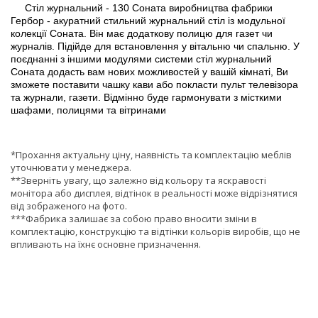
Стіл журнальний - 130 Соната виробництва фабрики
Гербор - акуратний стильний журнальний стіл із модульної
колекції Соната. Він має додаткову полицю для газет чи
журналів. Підійде для встановлення у вітальню чи спальню. У
поєднанні з іншими модулями системи стіл журнальний
Соната додасть вам нових можливостей у вашій кімнаті, Ви
зможете поставити чашку кави або покласти пульт телевізора
та журнали, газети. Відмінно буде гармонувати з місткими
шафами, полицями та вітринами
*Прохання актуальну ціну, наявність та комплектацію меблів
уточнювати у менеджера.
**Зверніть увагу, що залежно від кольору та яскравості
монітора або дисплея, відтінок в реальності може відрізнятися
від зображеного на фото.
***Фабрика залишає за собою право вносити зміни в
комплектацію, конструкцію та відтінки кольорів виробів, що не
впливають на їхнє основне призначення.