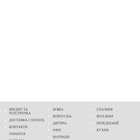
КРЕДИТ ТА
М'ЯКА
СПАЛЬНЯ
РОЗСТРОЧКА
КОРПУСНА
ВІТАЛЬНЯ
ДОСТАВКА І ОПЛАТА
ДИТЯЧА
ПЕРЕДПОКІЙ
КОНТАКТИ
ОФІС
КУХНЯ
ГАРАНТІЯ
МАТРАЦИ