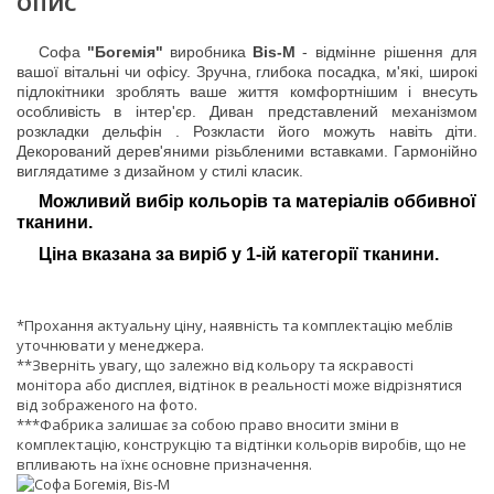
ОПИС
Софа
"Богемія"
виробника
Bis-M
- відмінне рішення для
вашої вітальні чи офісу. Зручна, глибока посадка, м'які, широкі
підлокітники зроблять ваше життя комфортнішим і внесуть
особливість в інтер'єр. Диван представлений механізмом
розкладки дельфін
. Розкласти його можуть навіть діти.
Декорований дерев'яними різьбленими вставками. Гармонійно
виглядатиме з дизайном у стилі класик.
Можливий вибір кольорів та матеріалів оббивної
тканини.
Ціна вказана за виріб у 1-ій категорії тканини.
*Прохання актуальну ціну, наявність та комплектацію меблів
уточнювати у менеджера.
**Зверніть увагу, що залежно від кольору та яскравості
монітора або дисплея, відтінок в реальності може відрізнятися
від зображеного на фото.
***Фабрика залишає за собою право вносити зміни в
комплектацію, конструкцію та відтінки кольорів виробів, що не
впливають на їхнє основне призначення.