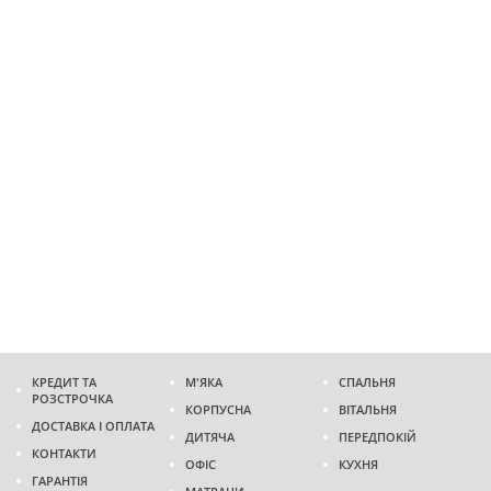
КРЕДИТ ТА
М'ЯКА
СПАЛЬНЯ
РОЗСТРОЧКА
КОРПУСНА
ВІТАЛЬНЯ
ДОСТАВКА І ОПЛАТА
ДИТЯЧА
ПЕРЕДПОКІЙ
КОНТАКТИ
ОФІС
КУХНЯ
ГАРАНТІЯ