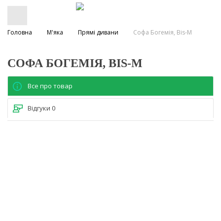
Головна
М'яка
Прямі дивани
Софа Богемія, Bis-M
СОФА БОГЕМІЯ, BIS-M
Все про товар
Відгуки
0