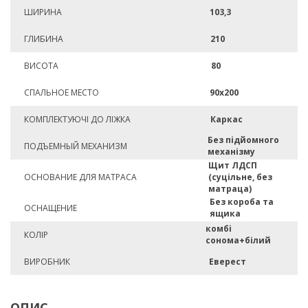
ШИРИНА
103,3
ГЛИБИНА
210
ВИСОТА
80
СПАЛЬНОЕ МЕСТО
90х200
КОМПЛЕКТУЮЧІ ДО ЛІЖКА
Каркас
Без підйомного
ПОДЪЕМНЫЙ МЕХАНИЗМ
механізму
Щит ЛДСП
ОСНОВАНИЕ ДЛЯ МАТРАСА
(суцільне, без
матраца)
Без короба та
ОСНАЩЕНИЕ
ящика
комбі
КОЛІР
сонома+білий
ВИРОБНИК
Еверест
ОПИС