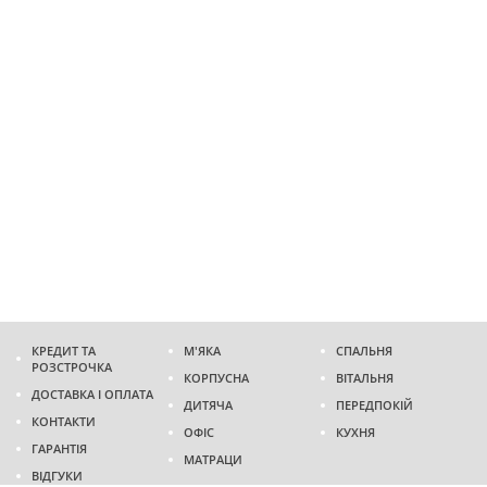
КРЕДИТ ТА
М'ЯКА
СПАЛЬНЯ
РОЗСТРОЧКА
КОРПУСНА
ВІТАЛЬНЯ
ДОСТАВКА І ОПЛАТА
ДИТЯЧА
ПЕРЕДПОКІЙ
КОНТАКТИ
ОФІС
КУХНЯ
ГАРАНТІЯ
МАТРАЦИ
ВІДГУКИ