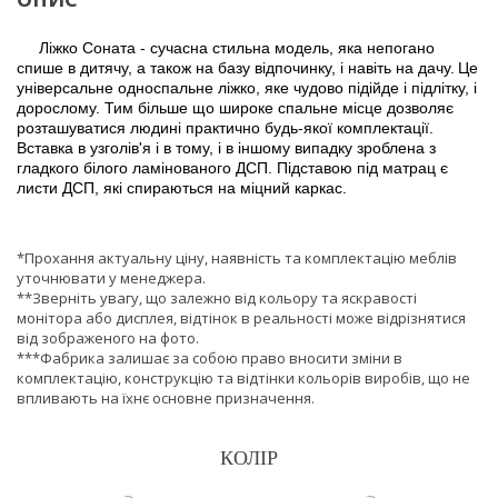
Ліжко Соната - сучасна стильна модель, яка непогано
спише в дитячу, а також на базу відпочинку, і навіть на дачу.
Це
універсальне односпальне ліжко, яке чудово підійде і підлітку, і
дорослому. Тим більше що широке спальне місце дозволяє
розташуватися людині практично будь-якої комплектації.
Вставка в узголів'я і в тому, і в іншому випадку зроблена з
гладкого білого ламінованого ДСП. Підставою під матрац є
листи ДСП, які спираються на міцний каркас.
*Прохання актуальну ціну, наявність та комплектацію меблів
уточнювати у менеджера.
**Зверніть увагу, що залежно від кольору та яскравості
монітора або дисплея, відтінок в реальності може відрізнятися
від зображеного на фото.
***Фабрика залишає за собою право вносити зміни в
комплектацію, конструкцію та відтінки кольорів виробів, що не
впливають на їхнє основне призначення.
КОЛІР