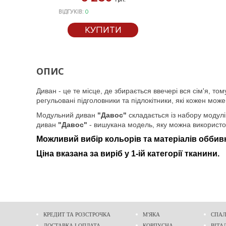
ВІДГУКІВ:
0
КУПИТИ
ОПИС
Диван - це те місце, де збирається ввечері вся сім'я, 
регульовані підголовники та підлокітники, які кожен може
Модульний диван
"Давос"
складається із набору модулі
диван
"Давос"
- вишукана модель, яку можна використову
Можливий вибір кольорів та матеріалів оббивн
Ціна вказана за виріб у 1-ій категорії тканини.
КРЕДИТ ТА РОЗСТРОЧКА
М'ЯКА
СПАЛ
ДОСТАВКА І ОПЛАТА
КОРПУСНА
ВІТА