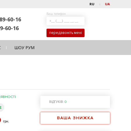
RU
UA
Ваш телефон
89-60-16
9-60-16
передзвоніть мені
С
ШОУ РУМ
АЯВНОСТІ
ВІДГУКІВ:
0
2
ВАША ЗНИЖКА
0
грн.