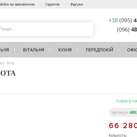
Меблі на замовлення
Гарантія
Відгуки
+38
(095)
4
(096)
48
ЛЬНЯ
ВІТАЛЬНЯ
КУХНЯ
ПЕРЕДПОКІЙ
ОФІ
ос, Nota
NOTA
ТОВАР В Н
Артикул:
695
66 28
Кількість: