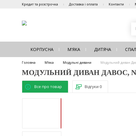
Кредит та розстрочка
Доставка і оплата
Контакти
КОРПУСНА
М'ЯКА
ДИТЯЧА
СПА
Головна
М'яка
Модульні дивани
Модульний диван Дав
МОДУЛЬНИЙ ДИВАН ДАВОС, 
Все про товар
Відгуки
0