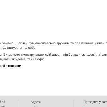
тому бажано, щоб він був максимально зручним та практичним. Диван
 підлаштувати під себе.
в. Ви можете сконструювати свій диван, підібравши складові, які ва
вати як удома, так і в офісі.
ої тканини.
ЬНЯ
Адреса
Приходьте у гос
ЛЬНЯ