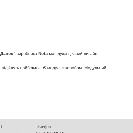
"Давос"
виробника
Nota
має дуже цікавий дизайн,
м підійдуть найбільше. Є модулі із коробом. Модульний
ті
Телефон