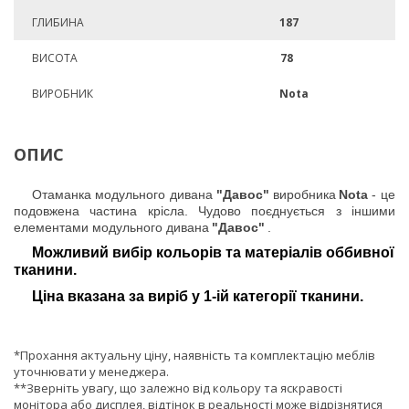
ГЛИБИНА
187
ВИСОТА
78
ВИРОБНИК
Nota
ОПИС
Отаманка модульного дивана
"Давос"
виробника
Nota
- це
подовжена частина крісла. Чудово поєднується з іншими
елементами модульного дивана
"Давос"
.
Можливий вибір кольорів та матеріалів оббивної
тканини.
Ціна вказана за виріб у 1-ій категорії тканини.
*Прохання актуальну ціну, наявність та комплектацію меблів
уточнювати у менеджера.
**Зверніть увагу, що залежно від кольору та яскравості
монітора або дисплея, відтінок в реальності може відрізнятися