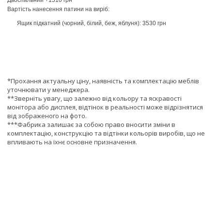
Двоспальний +1510 грн
Вартість нанесення патини на виріб:
Ящик підкатний (чорний, білий, беж, яблуня): 3530 грн
*Прохання актуальну ціну, наявність та комплектацію меблів
уточнювати у менеджера.
**Зверніть увагу, що залежно від кольору та яскравості
монітора або дисплея, відтінок в реальності може відрізнятися
від зображеного на фото.
***Фабрика залишає за собою право вносити зміни в
комплектацію, конструкцію та відтінки кольорів виробів, що не
впливають на їхнє основне призначення.