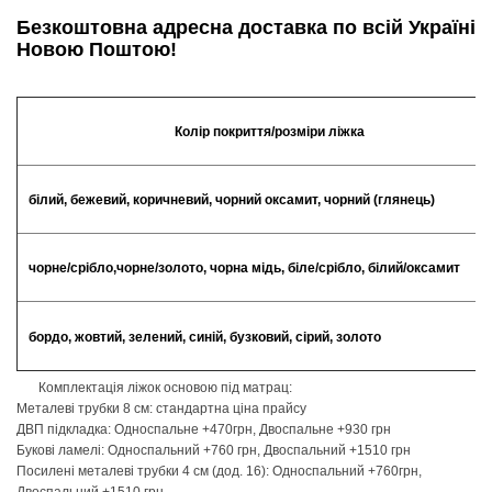
Безкоштовна адресна доставка по всій Україні
Новою Поштою!
Колір покриття/розміри ліжка
білий, бежевий, коричневий, чорний оксамит, чорний (глянець)
чорне/срібло,чорне/золото, чорна мідь, біле/срібло, білий/оксамит
бордо, жовтий, зелений, синій, бузковий, сірий, золото
Комплектація ліжок основою під матрац:
Металеві трубки 8 см: стандартна ціна прайсу
ДВП підкладка: Односпальне +470грн, Двоспальне +930 грн
Букові ламелі: Односпальний +760 грн, Двоспальний +1510 грн
Посилені металеві трубки 4 см (дод. 16): Односпальний +760грн,