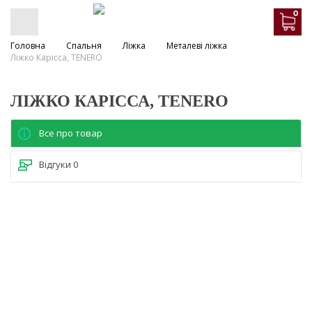
0
Головна
Спальня
Ліжка
Металеві ліжка
Ліжко Карісса, TENERO
ЛІЖКО КАРІССА, TENERO
Все про товар
Відгуки
0