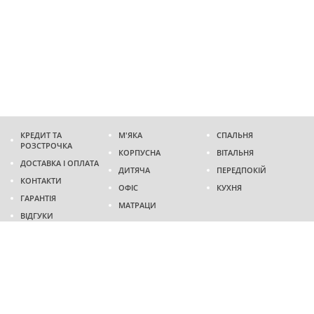
КРЕДИТ ТА
М'ЯКА
СПАЛЬНЯ
РОЗСТРОЧКА
КОРПУСНА
ВІТАЛЬНЯ
ДОСТАВКА І ОПЛАТА
ДИТЯЧА
ПЕРЕДПОКІЙ
КОНТАКТИ
ОФІС
КУХНЯ
ГАРАНТІЯ
МАТРАЦИ
ВІДГУКИ
Адреса
м. Дніпро
проспект Слобожанський, 37
пн-сб - 9:00 - 19:00
нд - 10:00 - 17:00
Приходьте у гості