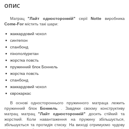
ОПИС
Матрац
"Лайт односторонній"
серії
Notte
виробника
Come-For
містить такі шари:
жаккардовий чохол
синтепон
спанбонд
пінополіуретан
жорстка повсть
пружинний блок Боннель
жорстка повсть
спанбонд
жаккардовий чохол
єврокаркас
В основі одностороннього пружинного матраца лежить
пружинний блок
Боннель
.
Завдяки своєму конструктиву
матрац матрац
"Лайт односторонній"
досить стійкий та
жорсткий. Коли навантаження на пружину збільшується,
збільшується та протидія стиску. На виході отримуємо чудову