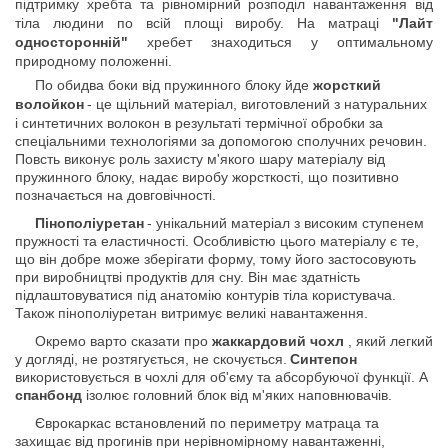
підтримку хребта та рівномірний розподіл навантаження від
тіла людини по всій площі виробу. На матраці
"Лайт
односторонній"
хребет знаходиться у оптимальному
природному положенні.
По обидва боки від пружинного блоку йде
жорсткий
волойкон
- це щільний матеріал, виготовлений з натуральних
і синтетичних волокон в результаті термічної обробки за
спеціальними технологіями за допомогою сполучних речовин.
Повсть виконує роль захисту м'якого шару матеріалу від
пружинного блоку, надає виробу жорсткості, що позитивно
позначається на довговічності.
Пінополіуретан
- унікальний матеріал з високим ступенем
пружності та еластичності. Особливістю цього матеріалу є те,
що він добре може зберігати форму, тому його застосовують
при виробництві продуктів для сну. Він має здатність
підлаштовуватися під анатомію контурів тіла користувача.
Також пінополіуретан витримує великі навантаження.
Окремо варто сказати про
жаккардовий чохл
, який легкий
у догляді, не розтягується, не скочується.
Синтепон
використовується в чохлі для об'єму та абсорбуючої функції. А
спанбонд
ізолює головний блок від м'яких наповнювачів.
Єврокаркас встановлений по периметру матраца та
захищає від прогинів при нерівномірному навантаженні,