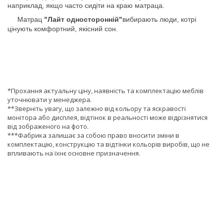
наприклад, якщо часто сидіти на краю матраца.
Матрац
"Лайт односторонній"
вибирають люди, котрі
цінують комфортний, якісний сон.
*Прохання актуальну ціну, наявність та комплектацію меблів
уточнювати у менеджера.
**Зверніть увагу, що залежно від кольору та яскравості
монітора або дисплея, відтінок в реальності може відрізнятися
від зображеного на фото.
***Фабрика залишає за собою право вносити зміни в
комплектацію, конструкцію та відтінки кольорів виробів, що не
впливають на їхнє основне призначення.