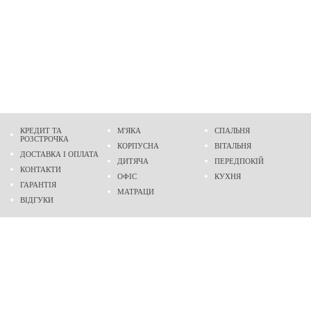
КРЕДИТ ТА
М'ЯКА
СПАЛЬНЯ
РОЗСТРОЧКА
КОРПУСНА
ВІТАЛЬНЯ
ДОСТАВКА І ОПЛАТА
ДИТЯЧА
ПЕРЕДПОКІЙ
КОНТАКТИ
ОФІС
КУХНЯ
ГАРАНТІЯ
МАТРАЦИ
ВІДГУКИ
Адреса
м. Дніпро
проспект Слобожанський, 37
пн-сб - 9:00 - 19:00
нд - 10:00 - 17:00
Приходьте у гості
Ми на карті