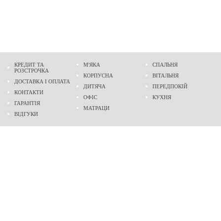
КРЕДИТ ТА
М'ЯКА
СПАЛЬНЯ
РОЗСТРОЧКА
КОРПУСНА
ВІТАЛЬНЯ
ДОСТАВКА І ОПЛАТА
ДИТЯЧА
ПЕРЕДПОКІЙ
КОНТАКТИ
ОФІС
КУХНЯ
ГАРАНТІЯ
МАТРАЦИ
ВІДГУКИ
Адреса
м. Дніпро
проспект Слобожанський, 37
пн-сб - 9:00 - 19:00
нд - 10:00 - 17:00
Приходьте у гості
Ми на карті
Телефон
(096)
489-60-16
(095)
489-60-16