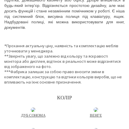
підлітка, домашнього кабінету або офісу. Добре впишеться в
будь-який інтер'єр. Відрізняється простотою дизайну, але має
досить функцій і стане незамінним помічником у роботі. Є ніша
під системний блок, висувна полиця під клавіатуру, ящик.
Надбудовані полиці, які можна використовувати для книг,
документів.
*Прохання актуальну ціну, наявність та комплектацію меблів
уточнювати у менеджера.
**Зверніть увагу, що залежно від кольору та яскравості
монітора або дисплея, відтінок в реальності може відрізнятися
від зображеного на фото.
***Фабрика залишає за собою право вносити зміни в
комплектацію, конструкцію та відтінки кольорів виробів, що не
впливають на їхнє основне призначення.
КОЛІР
ДУБ СОНОМА
ВЕНГЕ