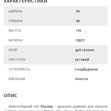
ХАРАКТЕРИСТИКИ
ШИРИНА
83
ГЛИБИНА
60
ВИСОТА
135
МАТЕРІАЛ
ЛДСП
КОЛІР
дуб сонома
ТИП СТОЛУ
кутовий
ОСОБЛИВІСТЬ
з надбудовою
ВИРОБНИК
Пєхотін
ОПИС
Комп'ютерний стіл
Каспер
- ідеальне рішення для кімнати