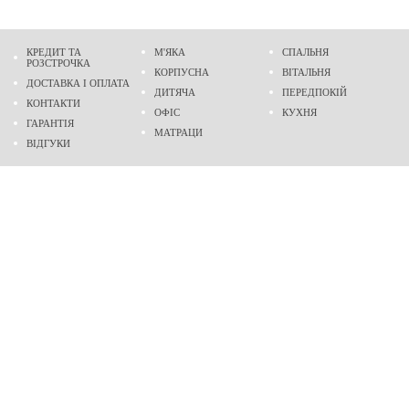
КРЕДИТ ТА
М'ЯКА
СПАЛЬНЯ
РОЗСТРОЧКА
КОРПУСНА
ВІТАЛЬНЯ
ДОСТАВКА І ОПЛАТА
ДИТЯЧА
ПЕРЕДПОКІЙ
КОНТАКТИ
ОФІС
КУХНЯ
ГАРАНТІЯ
МАТРАЦИ
ВІДГУКИ
Адреса
м. Дніпро
проспект Слобожанський, 37
пн-сб - 9:00 - 19:00
нд - 10:00 - 17:00
Приходьте у гості
Ми на карті
Телефон
(096)
489-60-16
(095)
489-60-16
Створення та
просування сайтів
: @ 2026 Fenix Industry