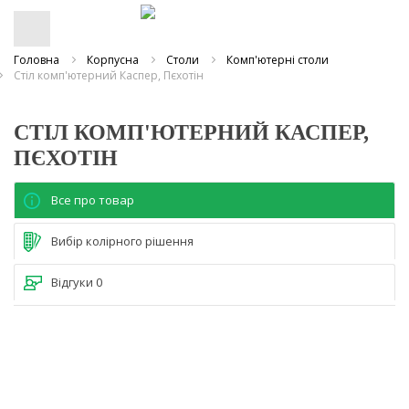
Головна
Корпусна
Столи
Комп'ютерні столи
Стіл комп'ютерний Каспер, Пєхотін
СТІЛ КОМП'ЮТЕРНИЙ КАСПЕР,
ПЄХОТІН
Все про товар
Вибір колірного рішення
Відгуки
0