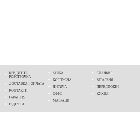
КРЕДИТ ТА
М'ЯКА
СПАЛЬНЯ
РОЗСТРОЧКА
КОРПУСНА
ВІТАЛЬНЯ
ДОСТАВКА І ОПЛАТА
ДИТЯЧА
ПЕРЕДПОКІЙ
КОНТАКТИ
ОФІС
КУХНЯ
ГАРАНТІЯ
МАТРАЦИ
ВІДГУКИ
Адреса
м. Дніпро
проспект Слобожанський, 37
пн-сб - 9:00 - 19:00
нд - 10:00 - 17:00