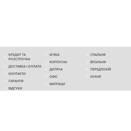
КРЕДИТ ТА
М'ЯКА
СПАЛЬНЯ
РОЗСТРОЧКА
КОРПУСНА
ВІТАЛЬНЯ
ДОСТАВКА І ОПЛАТА
ДИТЯЧА
ПЕРЕДПОКІЙ
КОНТАКТИ
ОФІС
КУХНЯ
ГАРАНТІЯ
МАТРАЦИ
ВІДГУКИ
Адреса
м. Дніпро
проспект Слобожанський, 37
пн-сб - 9:00 - 19:00
нд - 10:00 - 17:00
Приходьте у гості