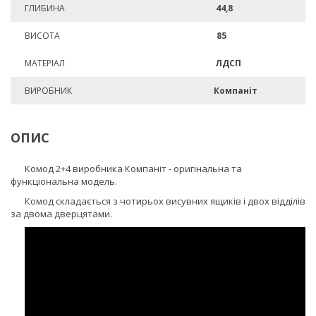
ГЛИБИНА
44,8
ВИСОТА
85
МАТЕРІАЛ
ЛДСП
ВИРОБНИК
Компаніт
ОПИС
Комод 2+4 виробника Компаніт - оригінальна та
функціональна модель.
Комод складається з чотирьох висувних ящиків і двох відділів
за двома дверцятами.