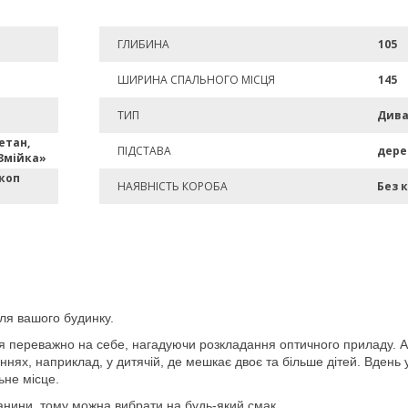
ГЛИБИНА
105
ШИРИНА СПАЛЬНОГО МІСЦЯ
145
ТИП
Див
етан,
ПІДСТАВА
дере
Змійка»
коп
НАЯВНІСТЬ КОРОБА
Без 
для вашого будинку.
ся переважно на себе, нагадуючи розкладання оптичного приладу. А
ях, наприклад, у дитячій, де мешкає двоє та більше дітей. Вдень у 
ьне місце.
анини, тому можна вибрати на будь-який смак.