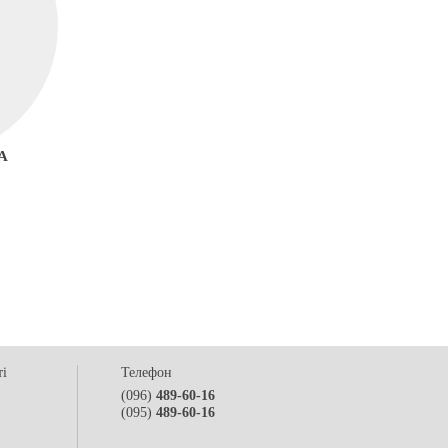
A
ті
Телефон
(096)
489-60-16
(095)
489-60-16