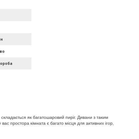
ан
во
короба
 складається як багатошаровий пиріг. Дивани з таким
вас простора кімната є багато місця для активних ігор,