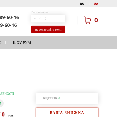
RU
UA
Ваш телефон
89-60-16
0
9-60-16
передзвоніть мені
С
ШОУ РУМ
АЯВНОСТІ
ВІДГУКІВ:
0
0
ВАША ЗНИЖКА
70
грн.