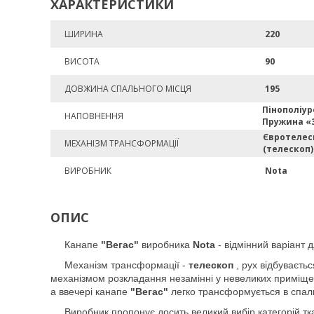
ХАРАКТЕРИСТИКИ
ШИРИНА
220
ВИСОТА
90
ДОВЖИНА СПАЛЬНОГО МІСЦЯ
195
Пінополіур
НАПОВНЕННЯ
Пружина «
Євротелес
МЕХАНІЗМ ТРАНСФОРМАЦІЇ
(телескоп)
ВИРОБНИК
Nota
ОПИС
Канапе
"Вегас"
виробника
Nota
- відмінний варіант 
Механізм трансформації -
телескоп
, рух відбуваєть
механізмом розкладання незамінні у невеликих приміщенн
а ввечері канапе
"Вегас"
легко трансформується в спал
Виробник пропонує досить великий вибір категорій тк