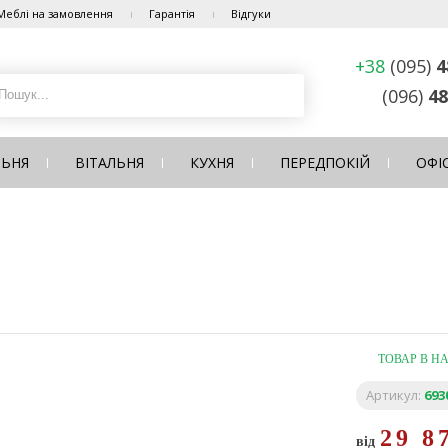
Меблі на замовлення
Гарантія
Відгуки
+38
(095)
4
(096)
48
ЛЬНЯ
ВІТАЛЬНЯ
КУХНЯ
ПЕРЕДПОКІЙ
ОФІ
ТОВАР В Н
Артикул:
693
29 8
від