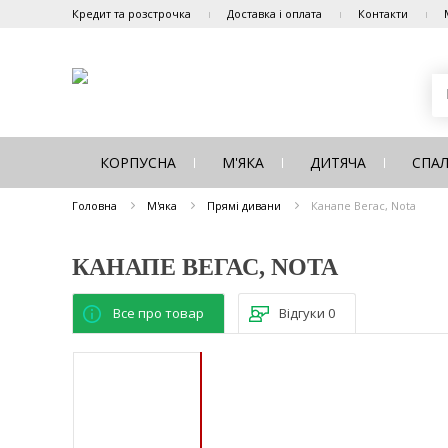
Кредит та розстрочка
Доставка і оплата
Контакти
КОРПУСНА
М'ЯКА
ДИТЯЧА
СПА
Головна
М'яка
Прямі дивани
Канапе Вегас, Nota
КАНАПЕ ВЕГАС, NOTA
Все про товар
Відгуки
0