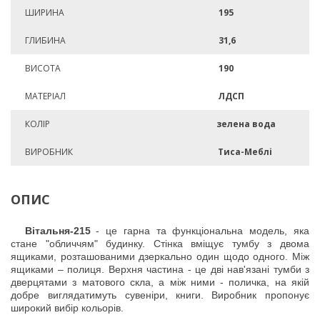
ШИРИНА
195
ГЛИБИНА
31,6
ВИСОТА
190
МАТЕРІАЛ
ЛДСП
КОЛІР
зелена вода
ВИРОБНИК
Тиса-Меблі
ОПИС
Вітальня-215
- це гарна та функціональна модель, яка
стане "обличчям" будинку. Стінка вміщує тумбу з двома
ящиками, розташованими дзеркально один щодо одного. Між
ящиками – полиця. Верхня частина - це дві нав'язані тумби з
дверцятами з матового скла, а між ними - поличка, на якій
добре виглядатимуть сувеніри, книги.
Виробник пропонує
широкий вибір кольорів.