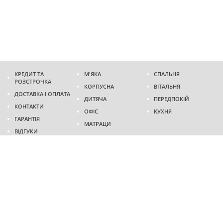
КРЕДИТ ТА
М'ЯКА
СПАЛЬНЯ
РОЗСТРОЧКА
КОРПУСНА
ВІТАЛЬНЯ
ДОСТАВКА І ОПЛАТА
ДИТЯЧА
ПЕРЕДПОКІЙ
КОНТАКТИ
ОФІС
КУХНЯ
ГАРАНТІЯ
МАТРАЦИ
ВІДГУКИ
Адреса
м. Дніпро
проспект Слобожанський, 37
пн-сб - 9:00 - 19:00
нд - 10:00 - 17:00
Приходьте у гості
Ми на карті
Телефон