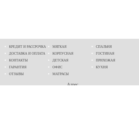
КРЕДИТ И РАССРОЧКА
МЯГКАЯ
СПАЛЬНЯ
ДОСТАВКА И ОПЛАТА
КОРПУСНАЯ
ГОСТИНАЯ
КОНТАКТЫ
ДЕТСКАЯ
ПРИХОЖАЯ
ГАРАНТИЯ
ОФИС
КУХНЯ
ОТЗЫВЫ
МАТРАСЫ
Адрес
г. Днепр
проспект Слобожанский, 37
пн-сб - 9:00 - 19:00
вс - 10:00 - 17:00
Приходите в гости
Мы на карте
Телефон
(096)
489-60-16
(095)
489-60-16