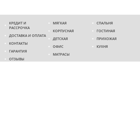
КРЕДИТ И
МЯГКАЯ
СПАЛЬНЯ
РАССРОЧКА
КОРПУСНАЯ
ГОСТИНАЯ
ДОСТАВКА И ОПЛАТА
ДЕТСКАЯ
ПРИХОЖАЯ
КОНТАКТЫ
ОФИС
КУХНЯ
ГАРАНТИЯ
МАТРАСЫ
ОТЗЫВЫ
Адрес
г. Днепр
проспект Слобожанский, 37
пн-сб - 9:00 - 19:00
вс - 10:00 - 17:00
Приходите в гости
Мы на карте
Телефон
(096)
489-60-16
(095)
489-60-16