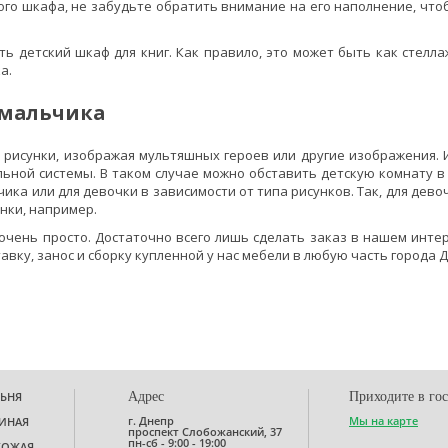
о шкафа, не забудьте обратить внимание на его наполнение, чтобы
 детский шкаф для книг. Как правило, это может быть как стеллаж
а.
 мальчика
 рисунки, изображая мультяшных героев или другие изображения. 
ульной системы. В таком случае можно обставить детскую комнату 
ика или для девочки в зависимости от типа рисунков. Так, для дево
нки, например.
очень просто. Достаточно всего лишь сделать заказ в нашем инте
вку, занос и сборку купленной у нас мебели в любую часть города Д
ЬНЯ
Адрес
Приходите в го
г. Днепр
Мы на карте
ИНАЯ
проспект Слобожанский, 37
пн-сб - 9:00 - 19:00
ХОЖАЯ