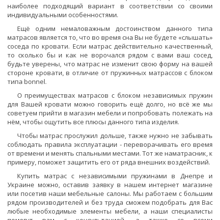
наиболее подходящий вариант в соответствии со своими
индивидуальными особенностями.
Ещё одним немаловажным достоинством данного типа
матрасов является то, что во время сна Вы не будете «слышать»
соседа по кровати. Если матрас действительно качественный,
то сколько бы и как не ворочался рядом с вами ваш сосед,
будьте уверены, что матрас не изменит свою форму на вашей
стороне кровати, в отличие от пружинных матрассов с блоком
типа bonnel.
О преимуществах матрасов с блоком независимых пружин
для Вашей кровати можно говорить ещё долго, но всё же мы
советуем прийти в магазин мебели и попробовать полежать на
нём, чтобы ощутить все плюсы данного типа изделия.
Чтобы матрас прослужил дольше, также нужно не забывать
соблюдать правила эксплуатации - переворачивать его время
от времени и менять спальными местами. Тот же наматрасник, к
примеру, поможет защитить его от ряда внешних воздействий.
Купить матрас с независимыми пружинами в Днепре и
Украине можно, оставив заявку в нашем интернет магазине
или посетив наши мебельные салоны. Мы работаем с большим
рядом производителей и без труда сможем подобрать для Вас
любые необходимые элементы мебели, а наши специалисты