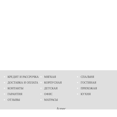
КРЕДИТ И РАССРОЧКА
МЯГКАЯ
СПАЛЬНЯ
ДОСТАВКА И ОПЛАТА
КОРПУСНАЯ
ГОСТИНАЯ
КОНТАКТЫ
ДЕТСКАЯ
ПРИХОЖАЯ
ГАРАНТИЯ
ОФИС
КУХНЯ
ОТЗЫВЫ
МАТРАСЫ
Адрес
г. Днепр