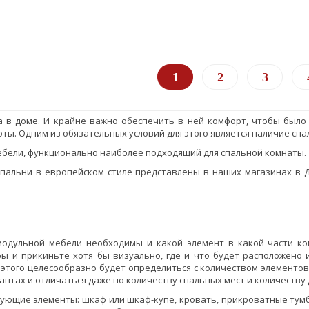
1
2
3
ла в доме. И крайне важно обеспечить в ней комфорт, чтобы было
ты. Одним из обязательных условий для этого является наличие спа
бели, функционально наиболее подходящий для спальной комнаты.
спальни в европейском стиле представлены в наших магазинах в 
одульной мебели необходимы и какой элемент в какой части ко
ы и прикиньте хотя бы визуально, где и что будет расположено 
этого целесообразно будет определиться с количеством элементов 
антах и отличаться даже по количеству спальных мест и количеств
ующие элементы: шкаф или шкаф-купе, кровать, прикроватные тумбы