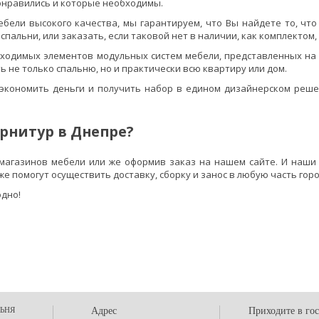
онравились и которые необходимы.
ели высокого качества, мы гарантируем, что Вы найдете то, что
альни, или заказать, если таковой нет в наличии, как комплектом,
бходимых элементов модульных систем мебели, представленных на
не только спальню, но и практически всю квартиру или дом.
сэкономить деньги и получить набор в едином дизайнерском решен
рнитур в Днепре?
агазинов мебели или же оформив заказ на нашем сайте. И наши 
е помогут осуществить доставку, сборку и занос в любую часть горо
одно!
ЬНЯ
Адрес
Приходите в го