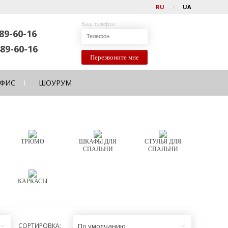
RU
UA
Ваш телефон
89-60-16
89-60-16
Перезвоните мне
ФИС
ШОУРУМ
ТРЮМО
ШКАФЫ ДЛЯ
СТУЛЬЯ ДЛЯ
СПАЛЬНИ
СПАЛЬНИ
КАРКАСЫ
СОРТИРОВКА:
По умолчанию