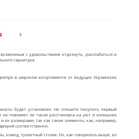
4
 возможным с удовольствием отдохнуть, расслабиться и
льного гарнитура.
Днепре в широком ассортименте от ведущих Украинских
мнаты будет установлен. Не спешите покупать первый
и не повлияет ли такая расстановка на уют и излишнее
и их размерами, так как такие элементы, как, например,
у дверей соответственно.
, комод, туалетный столик. Но, как говорилось выше, из