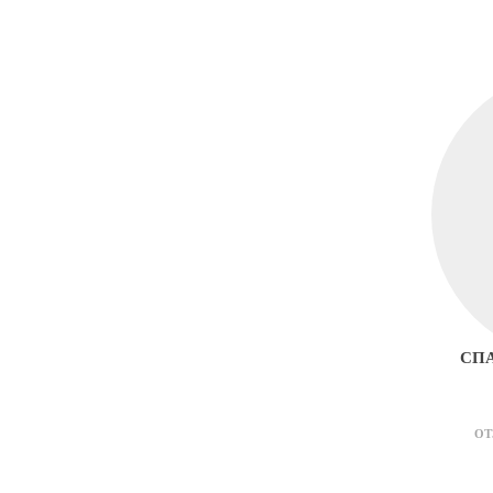
СП
ОТ