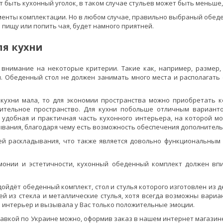
быть кухонный уголок, в таком случае стульев может быть меньше,
енты комплектации. Но в любом случае, правильно выбраный обеде
ь пищу или попить чая, будет намного приятней.
я кухни
нимание на некоторые критерии. Такие как, например, размер, 
. Обеденный стол не должен занимать много места и располагать 
 кухни мала, то для экономии пространства можно приобретать к
нительное пространство. Для кухни побольше отличным варианто
 удобная и практичная часть кухонного интерьера, на которой м
вания, благодаря чему есть возможность обеспечения дополнительн
й раскладывания, что также является довольно функциональным 
.
монии и эстетичности, кухонный обеденный комплект должен вп
дойдёт обеденный комплект, стол и стулья которого изготовлен из де
ей из стекла и металлические стулья, хотя всегда возможны вариа
 интерьер и вызывала у Вас только положительные эмоции.
тавкой по Украине можно, оформив заказ в нашем интернет магазине