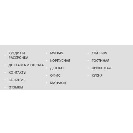
КРЕДИТ И
МЯГКАЯ
СПАЛЬНЯ
РАССРОЧКА
КОРПУСНАЯ
ГОСТИНАЯ
ДОСТАВКА И ОПЛАТА
ДЕТСКАЯ
ПРИХОЖАЯ
КОНТАКТЫ
ОФИС
КУХНЯ
ГАРАНТИЯ
МАТРАСЫ
ОТЗЫВЫ
Адрес
г. Днепр
проспект Слобожанский, 37
пн-сб - 9:00 - 19:00
вс - 10:00 - 17:00
Приходите в гости
Мы на карте