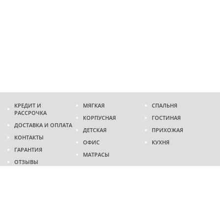
КРЕДИТ И
МЯГКАЯ
СПАЛЬНЯ
РАССРОЧКА
КОРПУСНАЯ
ГОСТИНАЯ
ДОСТАВКА И ОПЛАТА
ДЕТСКАЯ
ПРИХОЖАЯ
КОНТАКТЫ
ОФИС
КУХНЯ
ГАРАНТИЯ
МАТРАСЫ
ОТЗЫВЫ
Адрес
г. Днепр
проспект Слобожанский, 37
пн-сб - 9:00 - 19:00
вс - 10:00 - 17:00