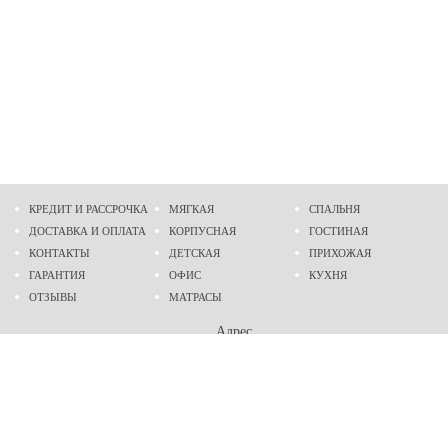
КРЕДИТ И РАССРОЧКА
МЯГКАЯ
СПАЛЬНЯ
ДОСТАВКА И ОПЛАТА
КОРПУСНАЯ
ГОСТИНАЯ
КОНТАКТЫ
ДЕТСКАЯ
ПРИХОЖАЯ
ГАРАНТИЯ
ОФИС
КУХНЯ
ОТЗЫВЫ
МАТРАСЫ
Адрес
г. Днепр
проспект Слобожанский, 37
пн-сб - 9:00 - 19:00
вс - 10:00 - 17:00
Приходите в гости
Мы на карте