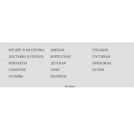
КРЕДИТ И РАССРОЧКА
МЯГКАЯ
СПАЛЬНЯ
ДОСТАВКА И ОПЛАТА
КОРПУСНАЯ
ГОСТИНАЯ
КОНТАКТЫ
ДЕТСКАЯ
ПРИХОЖАЯ
ГАРАНТИЯ
ОФИС
КУХНЯ
ОТЗЫВЫ
МАТРАСЫ
Адрес
г. Днепр
проспект Слобожанский, 37
пн-сб - 9:00 - 19:00
вс - 10:00 - 17:00
Приходите в гости
Мы на карте
Телефон
(096)
489-60-16