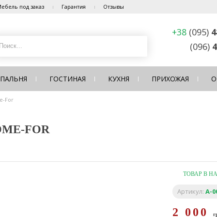
ебель под заказ
Гарантия
Отзывы
+38
(095)
4
(096)
4
СПАЛЬНЯ
ГОСТИНАЯ
КУХНЯ
ПРИХОЖАЯ
О
e-For
OME-FOR
ТОВАР В Н
Артикул:
A-0
2 000
г