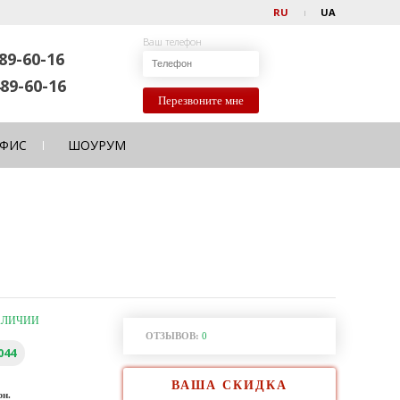
RU
UA
Ваш телефон
89-60-16
89-60-16
Перезвоните мне
ФИС
ШОУРУМ
АЛИЧИИ
ОТЗЫВОВ:
0
044
ВАША СКИДКА
рн.