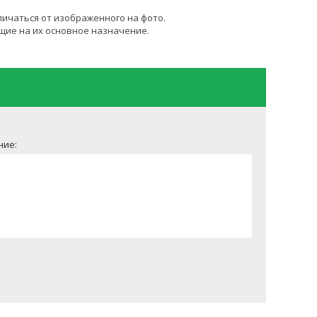
личаться от изображенного на фото.
щие на их основное назначение.
ние: