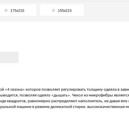
175х210
155х215
 «4 сезона» которое позволяет регулировать толщину одеяла в завис
ко выводится, позволяя одеялу «дышать». Чехол из микрофибры являе
де квадратов, равномерно распределяют наполнитель, не давая ему ко
тиральной машине в режиме деликатной стирки. высококачественная