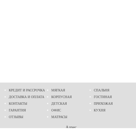
КРЕДИТ И РАССРОЧКА
МЯГКАЯ
СПАЛЬНЯ
ДОСТАВКА И ОПЛАТА
КОРПУСНАЯ
ГОСТИНАЯ
КОНТАКТЫ
ДЕТСКАЯ
ПРИХОЖАЯ
ГАРАНТИЯ
ОФИС
КУХНЯ
ОТЗЫВЫ
МАТРАСЫ
Адрес
г. Днепр