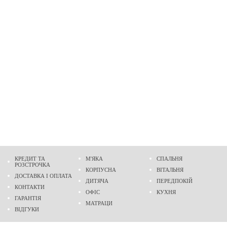
КРЕДИТ ТА
М'ЯКА
СПАЛЬНЯ
РОЗСТРОЧКА
КОРПУСНА
ВІТАЛЬНЯ
ДОСТАВКА І ОПЛАТА
ДИТЯЧА
ПЕРЕДПОКІЙ
КОНТАКТИ
ОФІС
КУХНЯ
ГАРАНТІЯ
МАТРАЦИ
ВІДГУКИ
Адреса