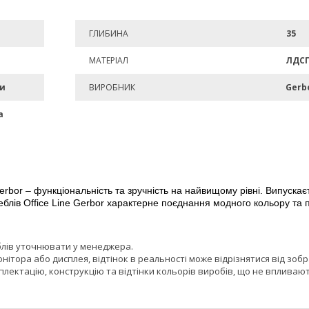
ГЛИБИНА
35
МАТЕРІАЛ
ЛДС
ми
ВИРОБНИК
Gerb
а
or – функціональність та зручність на найвищому рівні. Випускаєть
еблів Office Line Gerbor характерне поєднання модного кольору та
блів уточнювати у менеджера.
онітора або дисплея, відтінок в реальності може відрізнятися від зоб
лектацію, конструкцію та відтінки кольорів виробів, що не впливают