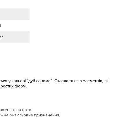
П
or
ся у кольорі "дуб сонома". Складається з елементів, які
 простих форм.
раженого на фото.
ь на їхнє основне призначення.