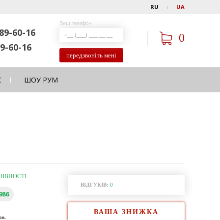
RU
UA
Ваш телефон
89-60-16
0
9-60-16
передзвоніть мені
С
ШОУ РУМ
АЯВНОСТІ
ВІДГУКІВ:
0
986
ВАША ЗНИЖКА
рн.