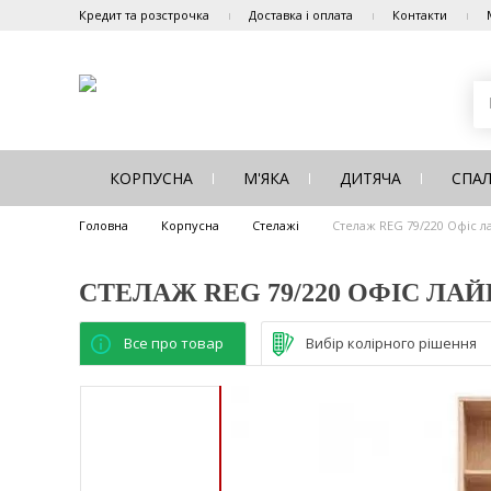
Кредит та розстрочка
Доставка і оплата
Контакти
КОРПУСНА
М'ЯКА
ДИТЯЧА
СПА
Головна
Корпусна
Стелажі
Стелаж REG 79/220 Офіс л
СТЕЛАЖ REG 79/220 ОФІС ЛАЙ
Все про товар
Вибір колірного рішення