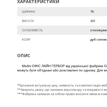
ХАРАКТЕРИСТИКИ
ШИРИНА
79
ВИСОТА
221
ОСОБЛИВІСТЬ
з полиця
КОЛІР
дуб соном
ОПИС
Меблі ОФІС ЛАЙН ГЕРБОР від української фабрики Gerb
можуть бути об'єднані або розставлені по одному. Для м
*Прохання актуальну ціну, наявність та комплектацію ме
**Зверніть увагу, що залежно від кольору та яскравості м
***Фабрика залишає за собою право вносити зміни в комп