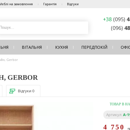
Меблі на замовлення
Гарантія
Відгуки
+38
(095)
4
(096)
48
ЛЬНЯ
ВІТАЛЬНЯ
КУХНЯ
ПЕРЕДПОКІЙ
ОФІ
айн, Gerbor
Н, GERBOR
Відгуки
0
ТОВАР В Н
Артикул:
A-1
4 750
г