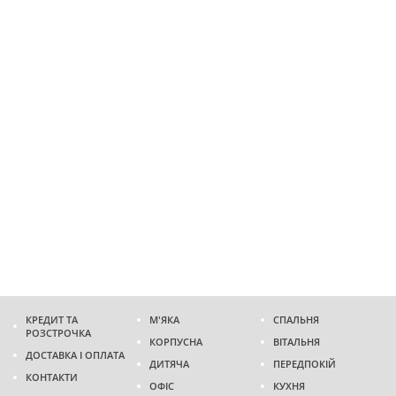
КРЕДИТ ТА
М'ЯКА
СПАЛЬНЯ
РОЗСТРОЧКА
КОРПУСНА
ВІТАЛЬНЯ
ДОСТАВКА І ОПЛАТА
ДИТЯЧА
ПЕРЕДПОКІЙ
КОНТАКТИ
ОФІС
КУХНЯ