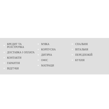
КРЕДИТ ТА
М'ЯКА
СПАЛЬНЯ
РОЗСТРОЧКА
КОРПУСНА
ВІТАЛЬНЯ
ДОСТАВКА І ОПЛАТА
ДИТЯЧА
ПЕРЕДПОКІЙ
КОНТАКТИ
ОФІС
КУХНЯ
ГАРАНТІЯ
МАТРАЦИ
ВІДГУКИ
Адреса
м. Дніпро
проспект Слобожанський, 37
пн-сб - 9:00 - 19:00
нд - 10:00 - 17:00
Приходьте у гості
Ми на карті