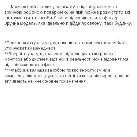
Компактний столик для візажу з підсвічуванням та
зручною робочою поверхнею, на якій можна розмістити всі
інструменти та засоби. Ящики відчиняються за фасад.
Зручна модель, яка ідеально підійде як салону, так і будинку.
*Прохання актуальну ціну, наявність та комплектацію меблів
уточнювати у менеджера.
**Зверніть увагу, що залежно від кольору та яскравості
монітора або дисплея, відтінок в реальності може відрізнятися
від зображеного на фото.
***Фабрика залишає за собою право вносити зміни в
комплектацію, конструкцію та відтінки кольорів виробів, що не
впливають на їхнє основне призначення.