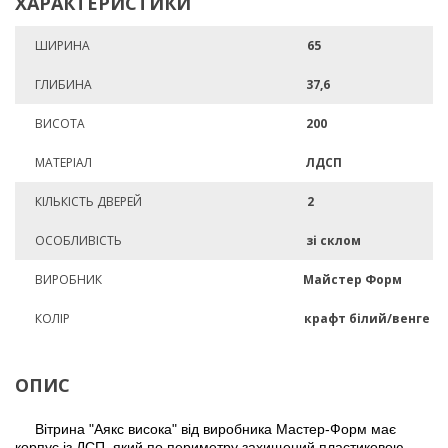
ХАРАКТЕРИСТИКИ
ШИРИНА
65
ГЛИБИНА
37,6
ВИСОТА
200
МАТЕРІАЛ
ЛДСП
КІЛЬКІСТЬ ДВЕРЕЙ
2
ОСОБЛИВІСТЬ
зі склом
ВИРОБНИК
Майстер Форм
КОЛІР
крафт білий/венге
ОПИС
Вітрина "Аякс висока" від виробника Мастер-Форм має
корпус із ДСП, який по периметру захищений пластиковою