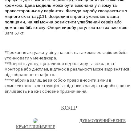
кромкою. Дана модель може бути виконана у лівому та
правосторонньому варіантах. Фасади виробу складаються з
міцного скла та ДСП. Всередині вітрина укомплектована
полицями, на які можна розмістити улюблений сервіз або
домашню бібліотеку. Опори виробу регулюються за висотою.
Вага 63 кг.
*Прохання актуальну ціну, наявність та комплектацію меблів
уточнювати у менеджера.
**Зверніть увагу, що залежно від кольору та яскравості
монітора або дисплея, відтінок в реальності може відрізнятися
від зображеного на фото.
***Фабрика залишає за собою право вносити зміни в
комплектацію, конструкцію та відтінки кольорів виробів, що не
впливають на їхнє основне призначення.
КОЛІР
ДУБ МОЛОЧНИЙ+ВЕНГЕ
КРАФТ БІЛИЙ/ВЕНГЕ