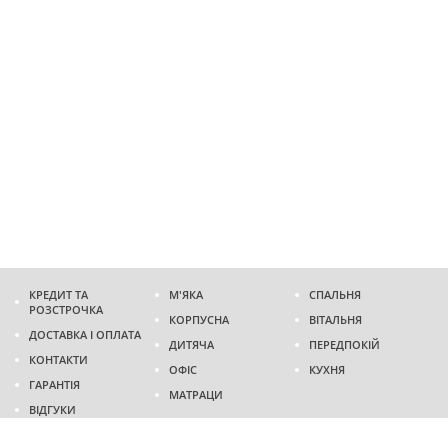
КРЕДИТ ТА
М'ЯКА
СПАЛЬНЯ
РОЗСТРОЧКА
КОРПУСНА
ВІТАЛЬНЯ
ДОСТАВКА І ОПЛАТА
ДИТЯЧА
ПЕРЕДПОКІЙ
КОНТАКТИ
ОФІС
КУХНЯ
ГАРАНТІЯ
МАТРАЦИ
ВІДГУКИ
Адреса