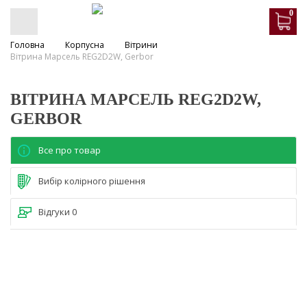
0
Головна
Корпусна
Вітрини
Вітрина Марсель REG2D2W, Gerbor
ВІТРИНА МАРСЕЛЬ REG2D2W,
GERBOR
Все про товар
Вибір колірного рішення
Відгуки
0