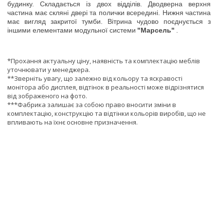
будинку. Складається із двох відділів. Дводверна верхня
частина має скляні двері та полички всередині. Нижня частина
має вигляд закритої тумби. Вітрина чудово поєднується з
іншими елементами модульної системи
"Марсель"
.
*Прохання актуальну ціну, наявність та комплектацію меблів
уточнювати у менеджера.
**Зверніть увагу, що залежно від кольору та яскравості
монітора або дисплея, відтінок в реальності може відрізнятися
від зображеного на фото.
***Фабрика залишає за собою право вносити зміни в
комплектацію, конструкцію та відтінки кольорів виробів, що не
впливають на їхнє основне призначення.