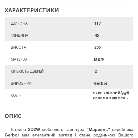
ХАРАКТЕРИСТИКИ
ШИРИНА
117
ГЛИБИНА
45
ВИСОТА
205
МАТЕРІАЛ
МДФ
КІЛЬКІСТЬ ДВЕРЕЙ
2
ВИРОБНИК
Gerbor
ясен сніжний/дуб
КОЛІР
сонома трюфель
ОПИС
Вітрина
2D2W
меблевого гарнітура
"Марсель"
виробника
Gerbor
має елегантний вигляд і стане родзинкою Вашого