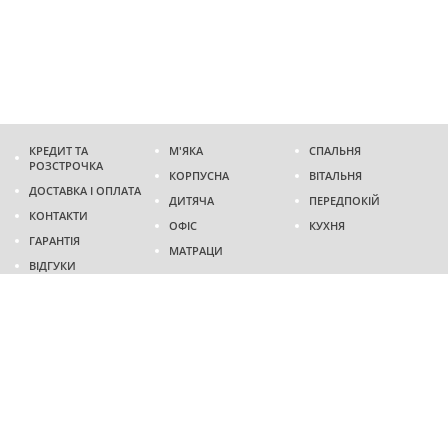
КРЕДИТ ТА
М'ЯКА
СПАЛЬНЯ
РОЗСТРОЧКА
КОРПУСНА
ВІТАЛЬНЯ
ДОСТАВКА І ОПЛАТА
ДИТЯЧА
ПЕРЕДПОКІЙ
КОНТАКТИ
ОФІС
КУХНЯ
ГАРАНТІЯ
МАТРАЦИ
ВІДГУКИ
Адреса
м. Дніпро
проспект Слобожанський, 37
пн-сб - 9:00 - 19:00
нд - 10:00 - 17:00
Приходьте у гості
Ми на карті
Телефон