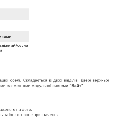
иками
 сніжний/сосна
на
ої оселі. Складається із двох відділів. Двері верхньої
іншими елементами модульної системи
"Вайт"
.
раженого на фото.
ь на їхнє основне призначення.