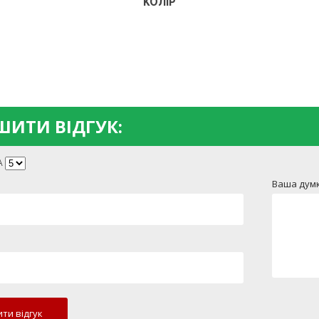
КОЛІР
ИТИ ВІДГУК:
А
Ваша думк
ти відгук