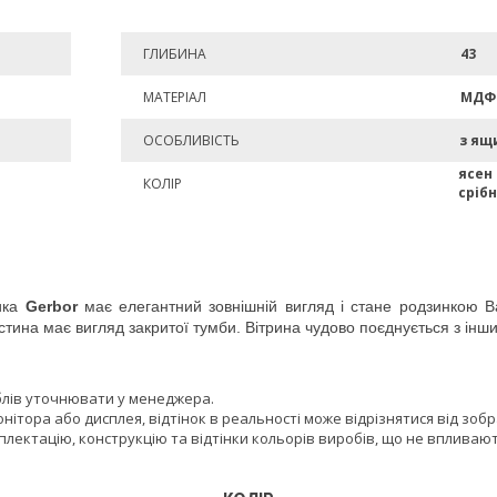
ГЛИБИНА
43
МАТЕРІАЛ
МДФ
ОСОБЛИВІСТЬ
з ящ
ясен
КОЛІР
сріб
ика
Gerbor
має елегантний зовнішній вигляд і стане родзинкою Ваш
частина має вигляд закритої тумби. Вітрина чудово поєднується з 
блів уточнювати у менеджера.
онітора або дисплея, відтінок в реальності може відрізнятися від зоб
лектацію, конструкцію та відтінки кольорів виробів, що не впливают