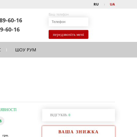
RU
UA
Ваш телефон
89-60-16
9-60-16
передзвоніть мені
С
ШОУ РУМ
АЯВНОСТІ
ВІДГУКІВ:
0
8
ВАША ЗНИЖКА
0
грн.