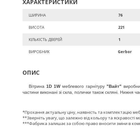
ХАРАКТЕРИСТИКИ
ШИРИНА
76
ВИСОТА
221
КІЛЬКІСТЬ ДВЕРЕЙ
1
ВИРОБНИК
Gerbor
ОПИС
Вітрина
1D 1W
меблевого гарнітуру
"Вайт"
виробн
частини виконані зі скла, полички також скляні. Нижня 
*Прохання актуальну ціну, наявність та комплектацію ме
**Зверніть увагу, що залежно від кольору та яскравості м
***Фабрика залишає за собою право вносити зміни в комп