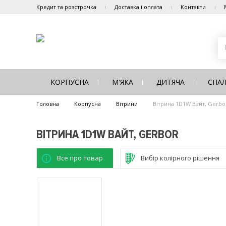
Кредит та розстрочка
Доставка і оплата
Контакти
КОРПУСНА
М'ЯКА
ДИТЯЧА
СПА
Головна
Корпусна
Вітрини
Вітрина 1D1W Вайт, Gerbo
ВІТРИНА 1D1W ВАЙТ, GERBOR
Все про товар
Вибір колірного рішення