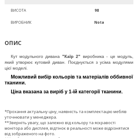
ВИСОТА
98
ВИРОБНИК
Nota
ОПИС
Кут модульного дивана
"Каїр 2"
виробника - це модуль,
який утворює кутовий диван. Поєднується з усіма модулями
цієї моделі.
Можливий вибір кольорів та матеріалів оббивної
тканини.
Ціна вказана за виріб у 1-ій категорії тканини.
*Прохання актуальну ціну, наявність та комплектацію меблів
уточнювати у менеджера.
**Зверніть увагу, що залежно від кольору та яскравості
монітора або дисплея, відтінок в реальності може відрізнятися
від зображеного на фото.