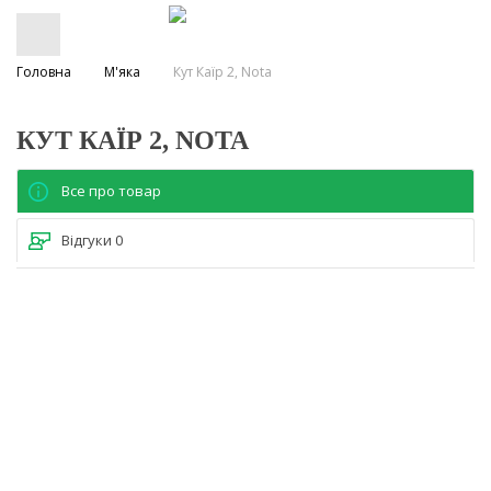
Головна
М'яка
Кут Каїр 2, Nota
КУТ КАЇР 2, NOTA
Все про товар
Відгуки
0