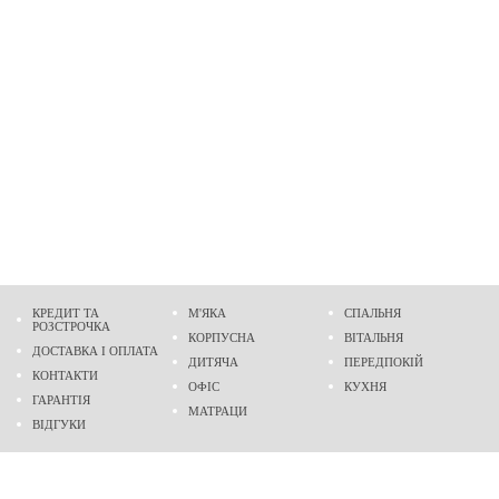
КРЕДИТ ТА
М'ЯКА
СПАЛЬНЯ
РОЗСТРОЧКА
КОРПУСНА
ВІТАЛЬНЯ
ДОСТАВКА І ОПЛАТА
ДИТЯЧА
ПЕРЕДПОКІЙ
КОНТАКТИ
ОФІС
КУХНЯ
ГАРАНТІЯ
МАТРАЦИ
ВІДГУКИ
Адреса
м. Дніпро