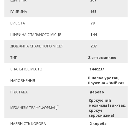
ШИРИНА
267
ГЛИБИНА
165
ВИСОТА
78
ШИРИНА СПАЛЬНОГО МІСЦЯ
144
ДОВЖИНА СПАЛЬНОГО МІСЦЯ
237
ТИП
З оттоманкою
СПАЛЬНОЕ МЕСТО
144х237
Пінополіуретан,
НАПОВНЕННЯ
Пружина «Змійка»
ПІДСТАВА
дерево
Крокуючий
механізм (тик-так,
МЕХАНІЗМ ТРАНСФОРМАЦІЇ
крокує
єврокнижка)
НАЯВНІСТЬ КОРОБА
2 короба