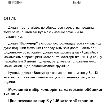
ВИРОБНИК
Bis-M
ОПИС
Диван – це те місце, де збирається увечері вся родина,
тому бажано, щоб він був максимально зручним та
практичним.
Диван
"Ванкувер"
з отоманкою розкладається
тик-так
- це
дуже надійний механізм і прослужить Вам довго, навіть при
щоденному розкладанні. Диван має досить цікавий дизайн, є
можливість вибрати різні кольори та категорії тканин. Під спину
передбачені 3 знімні подушки, регулювати положення яких
може кожен, щоб розташуватися зручніше.
Кутовий диван
«Ванкувер»
займе почесне місце у Вашій
вітальні та стане улюбленим місцем проведення часу всієї
родини.
Можливий вибір кольорів та матеріалів оббивної
тканини.
Ціна вказана за виріб у 1-ій категорії тканини.