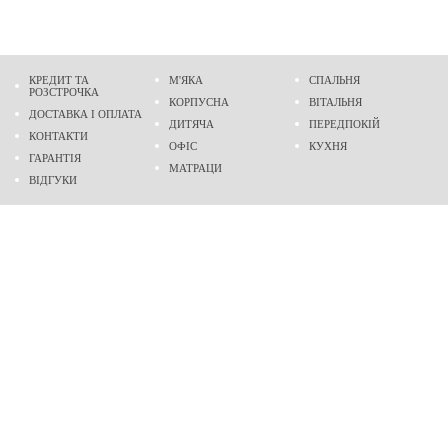
КРЕДИТ ТА
М'ЯКА
СПАЛЬНЯ
РОЗСТРОЧКА
КОРПУСНА
ВІТАЛЬНЯ
ДОСТАВКА І ОПЛАТА
ДИТЯЧА
ПЕРЕДПОКІЙ
КОНТАКТИ
ОФІС
КУХНЯ
ГАРАНТІЯ
МАТРАЦИ
ВІДГУКИ
Адреса
м. Дніпро
проспект Слобожанський, 37
пн-сб - 9:00 - 19:00
нд - 10:00 - 17:00
Приходьте у гості
Ми на карті
Телефон
(096)
489-60-16
(095)
489-60-16