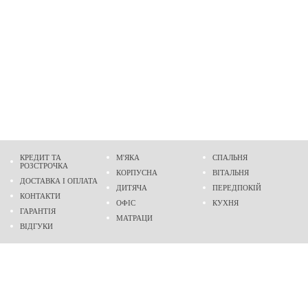
КРЕДИТ ТА
М'ЯКА
СПАЛЬНЯ
РОЗСТРОЧКА
КОРПУСНА
ВІТАЛЬНЯ
ДОСТАВКА І ОПЛАТА
ДИТЯЧА
ПЕРЕДПОКІЙ
КОНТАКТИ
ОФІС
КУХНЯ
ГАРАНТІЯ
МАТРАЦИ
ВІДГУКИ
Адреса
м. Дніпро
проспект Слобожанський, 37
пн-сб - 9:00 - 19:00
нд - 10:00 - 17:00