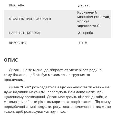
ПІДСТАВА
дерево
Крокуючий
механізм (тик-так,
МЕХАНІЗМ ТРАНСФОРМАЦІЇ
крокує
єврокнижка)
НАЯВНІСТЬ КОРОБА
2 короба
ВИРОБНИК
Bis-M
ОПИС
Диван – це те місце, де збирається увечері вся родина,
тому бажано, щоб він був максимально зручним та
практичним.
Диван
"Рим"
розкладається
єврокнижкою та тик-так
– це
дуже надійний механізм і прослужить Вам довго навіть при
щоденному розкладанні. Диван має досить цікавий дизайн, є
можливість вибрати різні кольори та категорії тканин. Під спину
передбачені знімні подушки, регулювати положення яких може
кожен, щоб розташуватися зручніше.