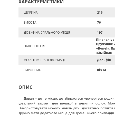
ХАРАКТЕРИСТИКИ
ШИРИНА
216
ВИСОТА
76
ДОВЖИНА СПАЛЬНОГО МІСЦЯ
197
Пінополіур
Пружинний
НАПОВНЕННЯ
«Bonel», П
«Змійка»
МЕХАНІЗМ ТРАНСФОРМАЦІЇ
Дельфін
ВИРОБНИК
Bis-M
ОПИС
Диван – це те місце, де збирається увечері вся роди
ідеальний варіант для великої вітальні чи офісу. Мо
Використовувати можуть навіть діти, достатньо потягти
зручно мати додаткове місце для домашнього приладдя