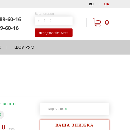
RU
UA
Ваш телефон
89-60-16
0
9-60-16
передзвоніть мені
С
ШОУ РУМ
АЯВНОСТІ
ВІДГУКІВ:
0
0
ВАША ЗНИЖКА
20
грн.