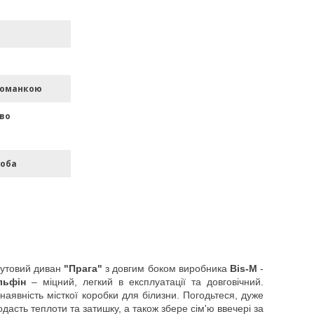
томанкою
во
роба
утовий диван
"Прага"
з довгим боком виробника
Bis-M
-
льфін
– міцний, легкий в експлуатації та довговічний.
аявність місткої коробки для білизни.
Погодьтеся, дуже
дасть теплоти та затишку, а також збере сім'ю ввечері за