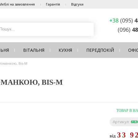
Меблі на замовлення
Гарантія
Відгуки
+38
(095)
4
(096)
48
ЛЬНЯ
ВІТАЛЬНЯ
КУХНЯ
ПЕРЕДПОКІЙ
ОФІ
отоманкою, Bis-M
ОМАНКОЮ, BIS-M
ТОВАР В Н
Артикул:
683
33 9
від