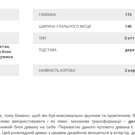
ГЛИБИНА
172
ШИРИНА СПАЛЬНОГО МІСЦЯ
140
ТИП
З от
етан,
ПІДСТАВА
дере
 блок
ружина
НАЯВНІСТЬ КОРОБА
2 ко
на, тому бажано, щоб він був максимально зручним та практичним.
К
жливо використовувати і як ліжко, механізм трансформації –
де
 нижній блок дивану на себе. Перевагою даного кутового дивана є н
. Цей розкладний диван з цікавим дизайном впишеться в інтер'єр, до