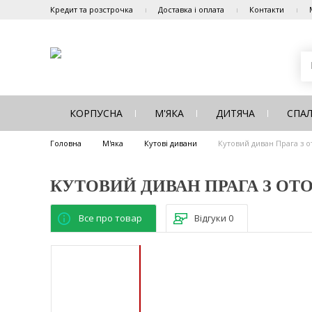
Кредит та розстрочка
Доставка і оплата
Контакти
КОРПУСНА
М'ЯКА
ДИТЯЧА
СПА
Головна
М'яка
Кутові дивани
Кутовий диван Прага з 
КУТОВИЙ ДИВАН ПРАГА З ОТ
Все про товар
Відгуки
0