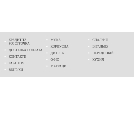
КРЕДИТ ТА
М'ЯКА
СПАЛЬНЯ
РОЗСТРОЧКА
КОРПУСНА
ВІТАЛЬНЯ
ДОСТАВКА І ОПЛАТА
ДИТЯЧА
ПЕРЕДПОКІЙ
КОНТАКТИ
ОФІС
КУХНЯ
ГАРАНТІЯ
МАТРАЦИ
ВІДГУКИ
Адреса
м. Дніпро
проспект Слобожанський, 37
пн-сб - 9:00 - 19:00
нд - 10:00 - 17:00
Приходьте у гості
Ми на карті
Телефон
(096)
489-60-16
(095)
489-60-16