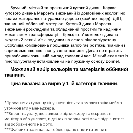
Зручний, місткий та практичний кутовий диван. Каркас
кутового дивана Марсель виконаний із довговічних екологічно
чистих матеріалів: натуральне дерево (хвойних порід), ДВП,
тканинний оббивний матеріал. Кутовий диван Марсель
виконаний розкладним та обладнаний простим та надійним
механізмом трансформації – Дельфін. У комплект дивана
входять 2 великі м'які подушки на основі пінополіуретану.
Особлива комбінована прошивка запобігає розтяжці тканини і
сприяє зменшенню зношування тканини. Диван не втратить
привабливий зовнішній вигляд тривалий час. М'який елемент із
пінополіуретану встановлений на пружинну основу Bonnel.
Можливий вибір кольорів та матеріалів оббивної
тканини.
Ціна вказана за виріб у 1-ій категорії тканини.
*Прохання актуальну ціну, наявність та комплектацію меблів
уточнювати у менеджера.
**Зверніть увагу, що залежно від кольору та яскравості
монітора або дисплея, відтінок в реальності може відрізнятися
від зображеного на фото.
***Фабрика залишає за собою право вносити зміни в