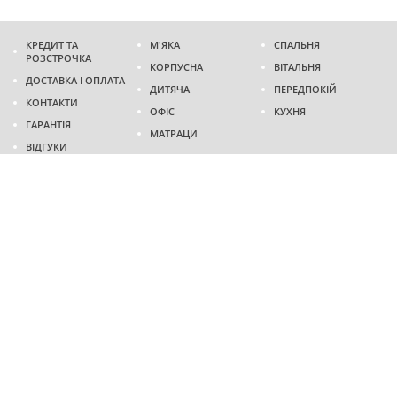
КРЕДИТ ТА
М'ЯКА
СПАЛЬНЯ
РОЗСТРОЧКА
КОРПУСНА
ВІТАЛЬНЯ
ДОСТАВКА І ОПЛАТА
ДИТЯЧА
ПЕРЕДПОКІЙ
КОНТАКТИ
ОФІС
КУХНЯ
ГАРАНТІЯ
МАТРАЦИ
ВІДГУКИ
Адреса
м. Дніпро
проспект Слобожанський, 37
пн-сб - 9:00 - 19:00
нд - 10:00 - 17:00
Приходьте у гості
Ми на карті
Телефон
(096)
489-60-16
(095)
489-60-16
Створення та
просування сайтів
: @ 2026 Fenix Industry