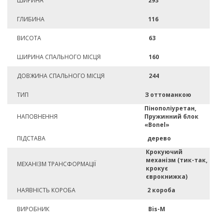
ШИРИНА
293
ГЛИБИНА
116
ВИСОТА
63
ШИРИНА СПАЛЬНОГО МІСЦЯ
160
ДОВЖИНА СПАЛЬНОГО МІСЦЯ
244
ТИП
З оттоманкою
Пінополіуретан,
НАПОВНЕННЯ
Пружинний блок
«Bonel»
ПІДСТАВА
дерево
Крокуючий
механізм (тик-так,
МЕХАНІЗМ ТРАНСФОРМАЦІЇ
крокує
єврокнижка)
НАЯВНІСТЬ КОРОБА
2 короба
ВИРОБНИК
Bis-M